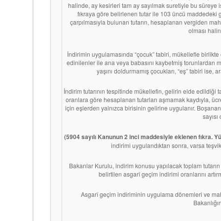
halinde, ay kesirleri tam ay sayılmak suretiyle bu süreye is
fıkraya göre belirlenen tutar ile 103 üncü maddedeki gel
çarpılmasıyla bulunan tutarın, hesaplanan vergiden mahs
olması hali
İndirimin uygulamasında “çocuk” tabiri, mükellefle birlikte
edinilenler ile ana veya babasını kaybetmiş torunlardan mük
yaşını doldurmamış çocukları, “eş” tabiri ise, ar
İndirim tutarının tespitinde mükellefin, gelirin elde edildiği 
oranlara göre hesaplanan tutarları aşmamak kaydıyla, ücret g
için eşlerden yalnızca birisinin gelirine uygulanır. Boşanan
sayısı 
(5904 sayılı Kanunun 2 inci maddesiyle eklenen fıkra. Y
indirimi uygulandıktan sonra, varsa teşvik 
Bakanlar Kurulu, indirim konusu yapılacak toplam tutarın as
belirtilen asgarî geçim indirimi oranlarını art
Asgarî geçim indiriminin uygulama dönemleri ve mahsu
Bakanlığın