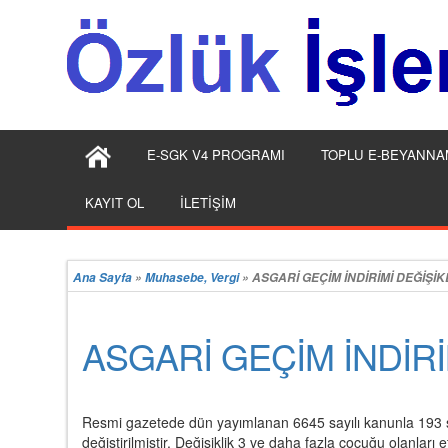
E-SGK V4 PROGRAMI
TOPLU E-BEYANNA
KAYIT OL
İLETİŞİM
Ana Sayfa
»
Muhasebe, Vergi
»
ASGARİ GEÇİM İNDİRİMİ DEĞİŞİKL
ASGARİ GEÇİM İNDİRİ
Resmi gazetede dün yayımlanan 6645 sayılı kanunla 193 say
değiştirilmiştir. Değişiklik 3 ve daha fazla çocuğu olanları