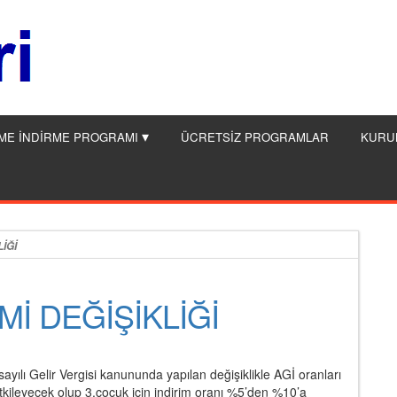
ME İNDİRME PROGRAMI
ÜCRETSİZ PROGRAMLAR
KURU
İĞİ
Mİ DEĞİŞİKLİĞİ
ılı Gelir Vergisi kanununda yapılan değişiklikle AGİ oranları
 etkileyecek olup 3.çocuk için indirim oranı %5’den %10’a