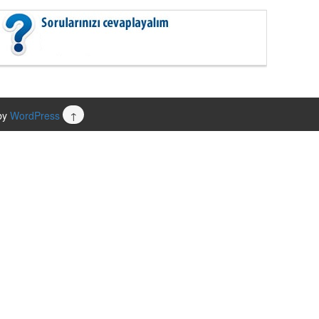
by
WordPress
↑