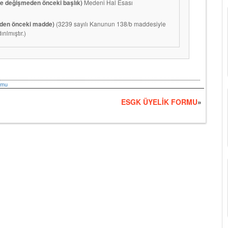
le değişmeden önceki başlık)
Medeni Hal Esası
meden önceki madde)
(3239 sayılı Kanunun 138/b maddesiyle
ırılmıştır.)
umu
ESGK ÜYELİK FORMU
»