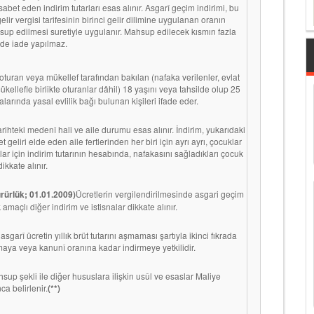
abet eden indirim tutarları esas alınır. Asgarî geçim indirimi, bu
ir vergisi tarifesinin birinci gelir dilimine uygulanan oranın
up edilmesi suretiyle uygulanır. Mahsup edilecek kısmın fazla
nde iade yapılmaz.
 oturan veya mükellef tarafından bakılan (nafaka verilenler, evlat
ellefle birlikte oturanlar dâhil) 18 yaşını veya tahsilde olup 25
alarında yasal evlilik bağı bulunan kişileri ifade eder.
tarihteki medenî hali ve aile durumu esas alınır. İndirim, yukarıdaki
eliri elde eden aile fertlerinden her biri için ayrı ayrı, çocuklar
lar için indirim tutarının hesabında, nafakasını sağladıkları çocuk
dikkate alınır.
ürürlük; 01.01.2009)
Ücretlerin vergilendirilmesinde asgari geçim
amaçlı diğer indirim ve istisnalar dikkate alınır.
garî ücretin yıllık brüt tutarını aşmaması şartıyla ikinci fıkrada
ırmaya veya kanunî oranına kadar indirmeye yetkilidir.
p şekli ile diğer hususlara ilişkin usûl ve esaslar Maliye
ca belirlenir.
(**)