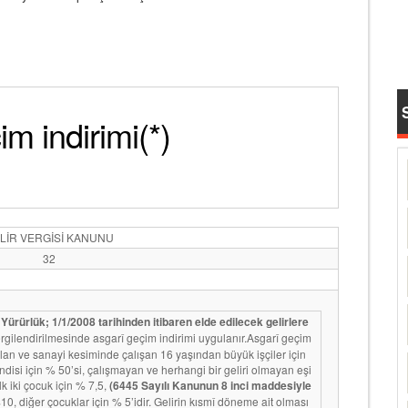
m indirimi(*)
LİR VERGİSİ KANUNU
32
rürlük; 1/1/2008 tarihinden itibaren elde edilecek gelirlere
rgilendirilmesinde asgarî geçim indirimi uygulanır.Asgarî geçim
i olan ve sanayi kesiminde çalışan 16 yaşından büyük işçiler için
endisi için % 50’si, çalışmayan ve herhangi bir geliri olmayan eşi
lk iki çocuk için % 7,5,
(6445 Sayılı Kanunun 8 inci maddesiyle
0, diğer çocuklar için % 5’idir. Gelirin kısmî döneme ait olması