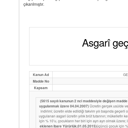
çıkarılmıştır.
Asgarî geçi
Kanun Ad
GE
Madde No
Kapsam
(5615 sayılı kanunun 2 nci maddesiyle değişen madde Yü
uygulanmak üzere 04.04.2007)
Ücretin gerçek usûlde ve
indirimi; ücretin elde edildiği takvim yılı başında geçerl
uygulanan asgarî ücretin yıllık brüt tutarının; mükellefin k
için % 10’u, çocukların her biri için ayrı ayrı olmak üzere; i
eklenen ibare Yürürlük;01.05.2015)
üçüncü çocuk için %1