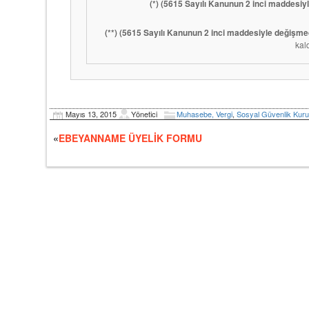
(*)
(5615 Sayılı Kanunun 2 inci maddesiy
(**)
(5615 Sayılı Kanunun 2 inci maddesiyle değiş
kald
Mayıs 13, 2015
Yönetici
Muhasebe, Vergi
,
Sosyal Güvenlik Kur
«
EBEYANNAME ÜYELİK FORMU