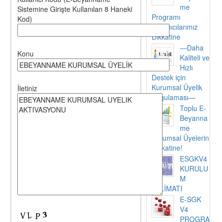
me
Sistemine Girişte Kullanılan 8 Haneki
Programı
Kod)
Kullanıcılarımız
Dikkatine
—Daha
Konu
Kaliteli ve
Hızlı
Destek için
Kurumsal Üyelik
İletiniz
Uygulaması—
Toplu E-
Beyanna
me
Kurumsal Üyelerin
Dikkatine!
ESGKV4
KURULU
M
TALİMATI
E-SGK
V4
PROGRA