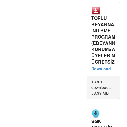
TOPLU
BEYANNAME
İNDİRME
PROGRAMI
(EBEYANNAME
KURUMSAL
ÜYELERİMİZE
ÜCRETSİZ)
Download
13301
downloads
58.39 MB
SGK