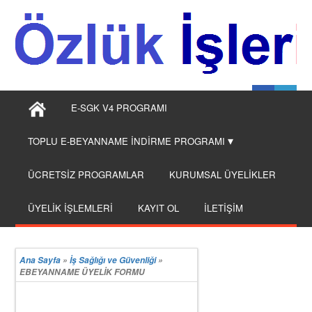
E-SGK V4 PROGRAMI
TOPLU E-BEYANNAME İNDİRME PROGRAMI
ÜCRETSİZ PROGRAMLAR
KURUMSAL ÜYELİKLER
ÜYELİK İŞLEMLERİ
KAYIT OL
İLETİŞİM
Ana Sayfa
»
İş Sağlığı ve Güvenliği
»
EBEYANNAME ÜYELİK FORMU