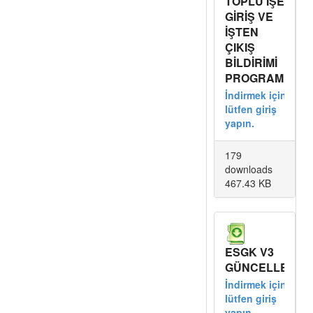
TOPLU İŞE
GİRİŞ VE
İŞTEN
ÇIKIŞ
BİLDİRİMİ
PROGRAMI
İndirmek için
lütfen giriş
yapın.
179
downloads
467.43 KB
ESGK V3
GÜNCELLE
İndirmek için
lütfen giriş
yapın.