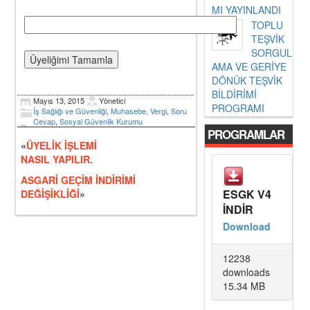
MI YAYINLANDI
TOPLU
TEŞVİK
SORGUL
AMA VE GERİYE
DÖNÜK TEŞVİK
BİLDİRİMİ
Mayıs 13, 2015
Yönetici
PROGRAMI
İş Sağlığı ve Güvenliği
,
Muhasebe, Vergi
,
Soru
Cevap
,
Sosyal Güvenlik Kurumu
PROGRAMLAR
«
ÜYELİK İŞLEMİ
NASIL YAPILIR.
ASGARİ GEÇİM İNDİRİMİ
ESGK V4
DEĞİŞİKLİĞİ
»
İNDİR
Download
12238
downloads
15.34 MB